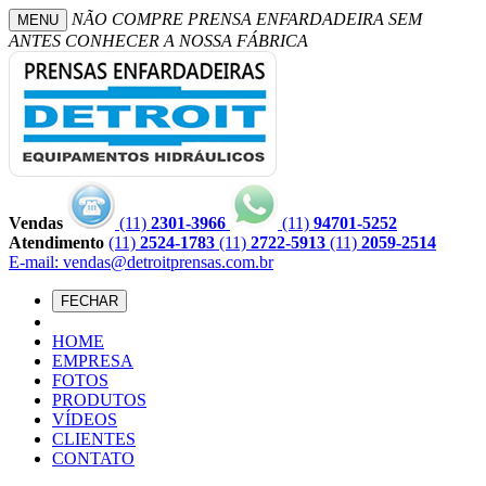
NÃO COMPRE PRENSA ENFARDADEIRA SEM
MENU
ANTES CONHECER A NOSSA FÁBRICA
Vendas
(11)
2301-3966
(11)
94701-5252
Atendimento
(11)
2524-1783
(11)
2722-5913
(11)
2059-2514
E-mail: vendas@detroitprensas.com.br
FECHAR
HOME
EMPRESA
FOTOS
PRODUTOS
VÍDEOS
CLIENTES
CONTATO